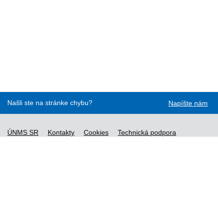
Našli ste na stránke chybu?
Napíšte nám
ÚNMS SR
Kontakty
Cookies
Technická podpora
Normy - API
Vyhláška č. 76/2019
Vyhlásenie o prístupnosti
Správca obsahu
Všeobecné obchodné podmienky a zásady spracúvania
osobných údajov
Nové normy
Licenčné a technické podmienky objednaných noriem
Vysvetlivky k údajom o normách
Všeobecné podmienky poskytovania prístupu k službe STN-