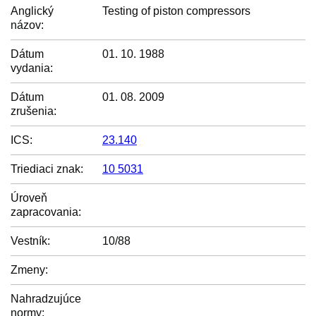
Anglický
Testing of piston compressors
názov:
Dátum
01. 10. 1988
vydania:
Dátum
01. 08. 2009
zrušenia:
ICS:
23.140
Triediaci znak:
10 5031
Úroveň
zapracovania:
Vestník:
10/88
Zmeny:
Nahradzujúce
normy: