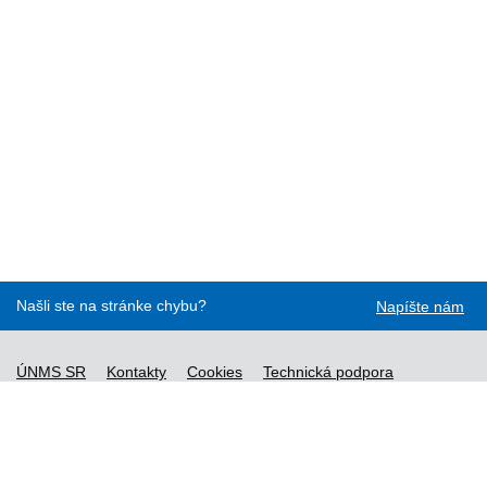
Našli ste na stránke chybu?
Napíšte nám
ÚNMS SR
Kontakty
Cookies
Technická podpora
Normy - API
Vyhláška č. 76/2019
Vyhlásenie o prístupnosti
Správca obsahu
Všeobecné obchodné podmienky a zásady spracúvania
osobných údajov
Nové normy