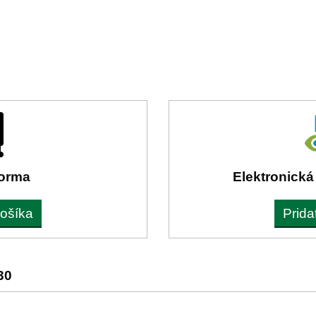
forma
Elektronická
košíka
Prida
30