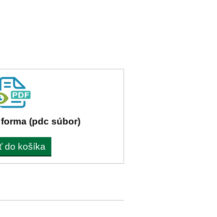
 forma (pdc súbor)
ť do košíka