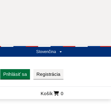
Slovenčina
Prihlásiť sa
Registrácia
ľadať
Košík
0