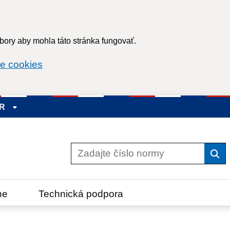
ory aby mohla táto stránka fungovať.
e cookies
SR
Vyh
ne
Technická podpora