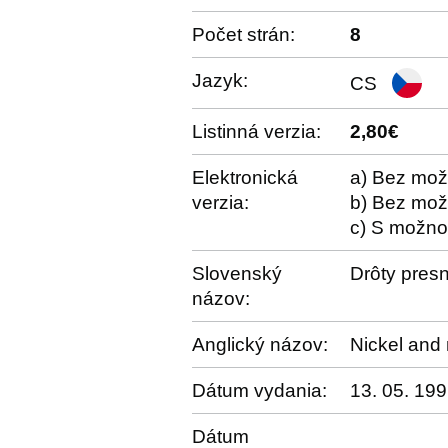
Počet strán:
8
Jazyk:
CS
Listinná verzia:
2,80€
Elektronická
a) Bez možn
verzia:
b) Bez mož
c) S možno
Slovenský
Drôty presn
názov:
Anglický názov:
Nickel and 
Dátum vydania:
13. 05. 19
Dátum