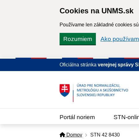
Cookies na UNMS.sk
Používame len základné cookies súb
Rozumiem
Ako používam
Oficiálna stránka
verejnej správy 
Portál noriem
STN-onli
Domov
STN 42 8430