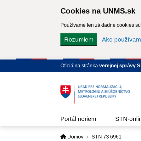
Cookies na UNMS.sk
Používame len základné cookies súb
Rozumiem
Ako používam
Oficiálna stránka
verejnej správy 
Portál noriem
STN-onli
Domov
STN 73 6961