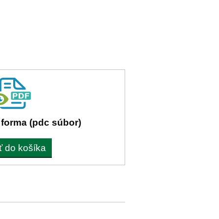
 forma (pdc súbor)
ť do košíka