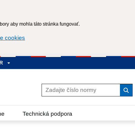
ory aby mohla táto stránka fungovať.
e cookies
SR
Vyh
ne
Technická podpora