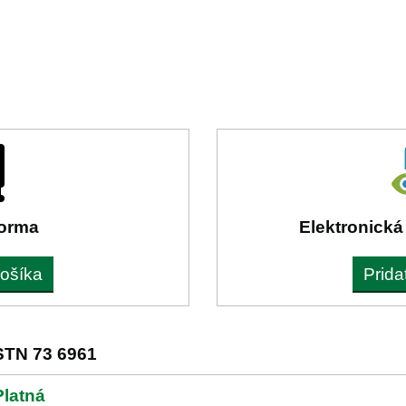
forma
Elektronická
košíka
Prida
STN 73 6961
Platná