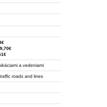
3€
9,70€
61€
nikáciami a vedeniami
raffic roads and lines