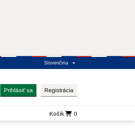
Slovenčina
Prihlásiť sa
Registrácia
ľadať
Košík
0