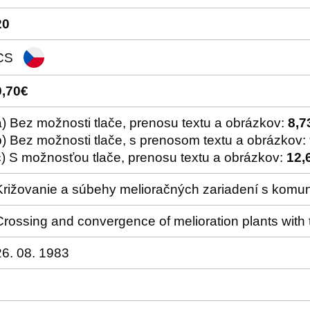
20
CS
9,70€
a) Bez možnosti tlače, prenosu textu a obrázkov:
8,7
b) Bez možnosti tlače, s prenosom textu a obrázkov:
c) S možnosťou tlače, prenosu textu a obrázkov:
12,
Križovanie a súbehy melioračných zariadení s komu
Crossing and convergence of melioration plants with t
26. 08. 1983