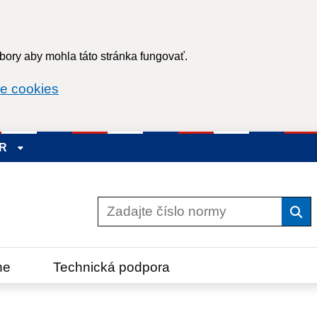
ory aby mohla táto stránka fungovať.
e cookies
SR
Vyh
ne
Technická podpora