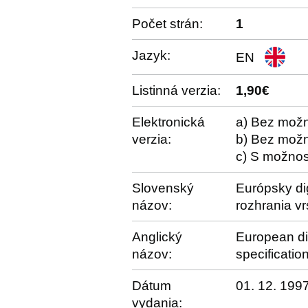
Počet strán:
1
Jazyk:
EN
Listinná verzia:
1,90€
Elektronická
a) Bez možn
verzia:
b) Bez možn
c) S možnos
Slovenský
Európsky di
názov:
rozhrania v
Anglický
European dig
názov:
specificati
Dátum
01. 12. 199
vydania: