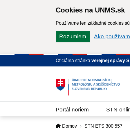
Cookies na UNMS.sk
Používame len základné cookies súb
Rozumiem
Ako používam
Oficiálna stránka
verejnej správy 
Portál noriem
STN-onli
Domov
STN ETS 300 557