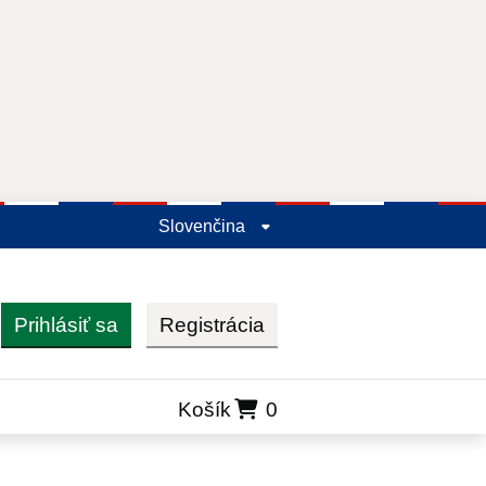
Slovenčina
Prihlásiť sa
Registrácia
ľadať
Košík
0