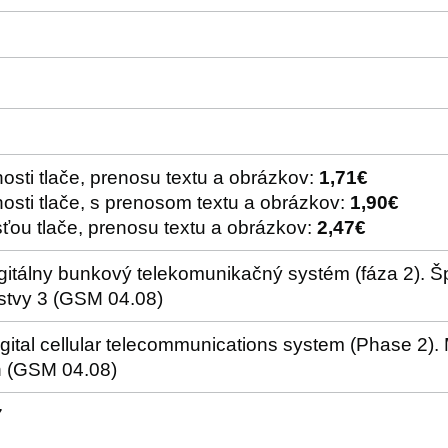
osti tlače, prenosu textu a obrázkov:
1,71€
osti tlače, s prenosom textu a obrázkov:
1,90€
ťou tlače, prenosu textu a obrázkov:
2,47€
gitálny bunkový telekomunikačný systém (fáza 2). Šp
rstvy 3 (GSM 04.08)
ital cellular telecommunications system (Phase 2). M
on (GSM 04.08)
7