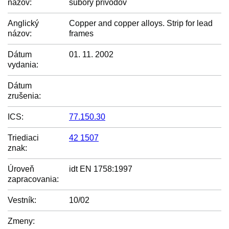
názov:
súbory prívodov
Anglický
Copper and copper alloys. Strip for lead
názov:
frames
Dátum
01. 11. 2002
vydania:
Dátum
zrušenia:
ICS:
77.150.30
Triediaci
42 1507
znak:
Úroveň
idt EN 1758:1997
zapracovania:
Vestník:
10/02
Zmeny: