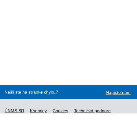
Našli ste na stránke chybu?
Napíšte nám
ÚNMS SR
Kontakty
Cookies
Technická podpora
Normy - API
Vyhláška č. 76/2019
Vyhlásenie o prístupnosti
Správca obsahu
Všeobecné obchodné podmienky a zásady spracúvania
osobných údajov