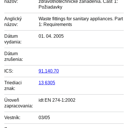
názov:
zdravotnotechnické zariadenia. Časť 1:
Požiadavky
Anglický
Waste fittings for sanitary appliances. Part
názov:
1: Requirements
Dátum
01. 04. 2005
vydania:
Dátum
zrušenia:
ICS:
91.140.70
Triediaci
13 6305
znak:
Úroveň
idt EN 274-1:2002
zapracovania:
Vestník:
03/05