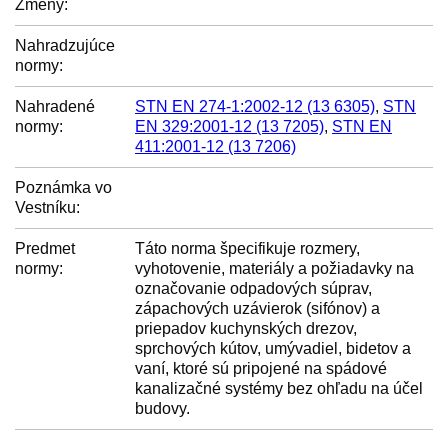
Zmeny:
Nahradzujúce
normy:
Nahradené
STN EN 274-1:2002-12 (13 6305)
,
STN
normy:
EN 329:2001-12 (13 7205)
,
STN EN
411:2001-12 (13 7206)
Poznámka vo
Vestníku:
Predmet
Táto norma špecifikuje rozmery,
normy:
vyhotovenie, materiály a požiadavky na
označovanie odpadových súprav,
zápachových uzávierok (sifónov) a
priepadov kuchynských drezov,
sprchových kútov, umývadiel, bidetov a
vaní, ktoré sú pripojené na spádové
kanalizačné systémy bez ohľadu na účel
budovy.