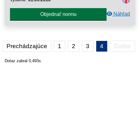
Náhľad
Objednať normu
Prechádzajúce
1
2
3
4
Ďalšie
Dotaz zabral 0,493s.