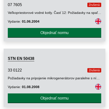
07 7605
Zrušená
Veľkopriestorové vodné kotly. Časť 12: Požiadavky na spaľovacie systémy kotlov na pevné palivá
Vydanie:
01.06.2004
Objednať normu
STN EN 50438
33 0122
Zrušená
Požiadavky na pripojenie mikrogenerátorov paralelne s nízkonapäťovou verejnou distribučnou sieťou
Vydanie:
01.08.2008
Objednať normu