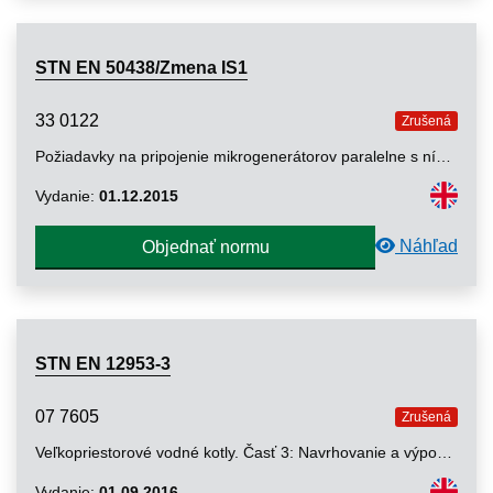
STN EN 50438/Zmena IS1
33 0122
Zrušená
Požiadavky na pripojenie mikrogenerátorov paralelne s nízkonapäťovou verejnou distribučnou sieťou
Vydanie:
01.12.2015
Náhľad
Objednať normu
STN EN 12953-3
07 7605
Zrušená
Veľkopriestorové vodné kotly. Časť 3: Navrhovanie a výpočet tlakových častí
Vydanie:
01.09.2016