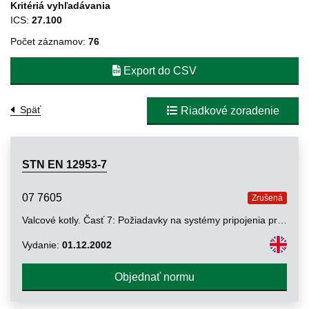
Kritériá vyhľadávania
ICS:
27.100
Počet záznamov:
76
Export do CSV
Späť
Riadkové zoradenie
STN EN 12953-7
07 7605
Zrušená
Valcové kotly. Časť 7: Požiadavky na systémy pripojenia pre kvapalné a plynné palivá
Vydanie:
01.12.2002
Objednať normu