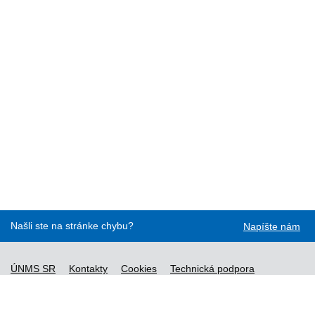
Našli ste na stránke chybu?
Napíšte nám
ÚNMS SR
Kontakty
Cookies
Technická podpora
Normy - API
Vyhláška č. 76/2019
Vyhlásenie o prístupnosti
Správca obsahu
Všeobecné obchodné podmienky a zásady spracúvania