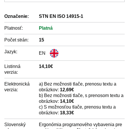
Označenie:
STN EN ISO 14915-1
Platnosť:
Platná
Počet strán:
15
Jazyk:
EN
Listinná
14,10€
verzia:
Elektronická
a) Bez možnosti tlače, prenosu textu a
verzia:
obrázkov:
12,69€
b) Bez možnosti tlače, s prenosom textu a
obrázkov:
14,10€
c) S možnosťou tlače, prenosu textu a
obrázkov:
18,33€
Slovenský
Ergonómia programového vybavenia pre