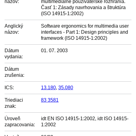
názov:
multimediálne používateľské rozhrania.
Časť 1: Zásady navrhovania a štruktúra
(ISO 14915-1:2002)
Anglický
Software ergonomics for multimedia user
názov:
interfaces - Part 1: Design principles and
framework (ISO 14915-1:2002)
Dátum
01. 07. 2003
vydania:
Dátum
zrušenia:
ICS:
13.180
,
35.080
Triediaci
83 3581
znak:
Úroveň
idt EN ISO 14915-1:2002, idt ISO 14915-
zapracovania:
1:2002