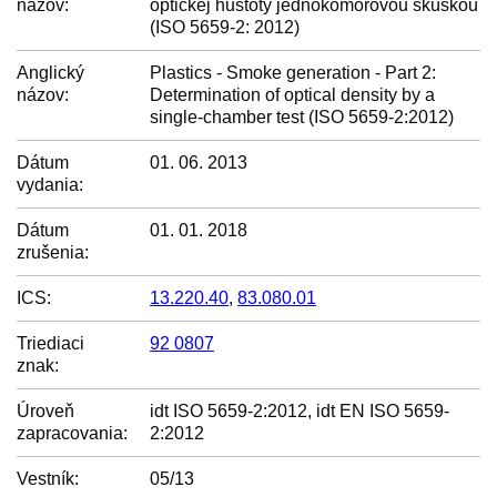
názov:
optickej hustoty jednokomorovou skúškou
(ISO 5659-2: 2012)
Anglický
Plastics - Smoke generation - Part 2:
názov:
Determination of optical density by a
single-chamber test (ISO 5659-2:2012)
Dátum
01. 06. 2013
vydania:
Dátum
01. 01. 2018
zrušenia:
ICS:
13.220.40
,
83.080.01
Triediaci
92 0807
znak:
Úroveň
idt ISO 5659-2:2012, idt EN ISO 5659-
zapracovania:
2:2012
Vestník:
05/13