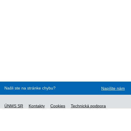
Našli ste na stránke chybu?
Napíšte nám
ÚNMS SR
Kontakty
Cookies
Technická podpora
Normy - API
Vyhláška č. 76/2019
Vyhlásenie o prístupnosti
Správca obsahu
Všeobecné obchodné podmienky a zásady spracúvania
osobných údajov