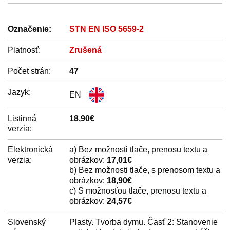
Označenie:
STN EN ISO 5659-2
Platnosť:
Zrušená
Počet strán:
47
Jazyk:
EN
Listinná
18,90€
verzia:
Elektronická
a) Bez možnosti tlače, prenosu textu a
verzia:
obrázkov:
17,01€
b) Bez možnosti tlače, s prenosom textu a
obrázkov:
18,90€
c) S možnosťou tlače, prenosu textu a
obrázkov:
24,57€
Slovenský
Plasty. Tvorba dymu. Časť 2: Stanovenie