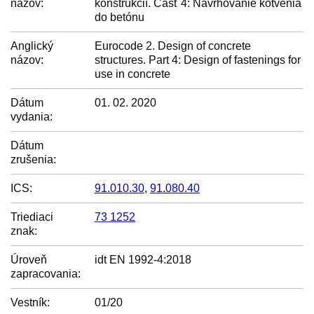
názov:
konštrukcií. Časť 4: Navrhovanie kotvenia
do betónu
Anglický
Eurocode 2. Design of concrete
názov:
structures. Part 4: Design of fastenings for
use in concrete
Dátum
01. 02. 2020
vydania:
Dátum
zrušenia:
ICS:
91.010.30
,
91.080.40
Triediaci
73 1252
znak:
Úroveň
idt EN 1992-4:2018
zapracovania:
Vestník:
01/20