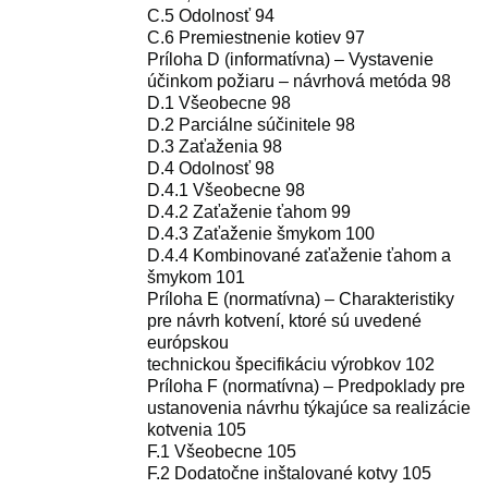
C.5 Odolnosť 94
C.6 Premiestnenie kotiev 97
Príloha D (informatívna) – Vystavenie
účinkom požiaru – návrhová metóda 98
D.1 Všeobecne 98
D.2 Parciálne súčinitele 98
D.3 Zaťaženia 98
D.4 Odolnosť 98
D.4.1 Všeobecne 98
D.4.2 Zaťaženie ťahom 99
D.4.3 Zaťaženie šmykom 100
D.4.4 Kombinované zaťaženie ťahom a
šmykom 101
Príloha E (normatívna) – Charakteristiky
pre návrh kotvení, ktoré sú uvedené
európskou
technickou špecifikáciu výrobkov 102
Príloha F (normatívna) – Predpoklady pre
ustanovenia návrhu týkajúce sa realizácie
kotvenia 105
F.1 Všeobecne 105
F.2 Dodatočne inštalované kotvy 105