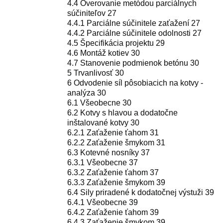
4.4 Overovanie metódou parciálnych
súčiniteľov 27
4.4.1 Parciálne súčinitele zaťažení 27
4.4.2 Parciálne súčinitele odolnosti 27
4.5 Špecifikácia projektu 29
4.6 Montáž kotiev 30
4.7 Stanovenie podmienok betónu 30
5 Trvanlivosť 30
6 Odvodenie síl pôsobiacich na kotvy -
analýza 30
6.1 Všeobecne 30
6.2 Kotvy s hlavou a dodatočne
inštalované kotvy 30
6.2.1 Zaťaženie ťahom 31
6.2.2 Zaťaženie šmykom 31
6.3 Kotevné nosníky 37
6.3.1 Všeobecne 37
6.3.2 Zaťaženie ťahom 37
6.3.3 Zaťaženie šmykom 39
6.4 Sily priradené k dodatočnej výstuži 39
6.4.1 Všeobecne 39
6.4.2 Zaťaženie ťahom 39
6.4.3 Zaťaženie šmykom 39