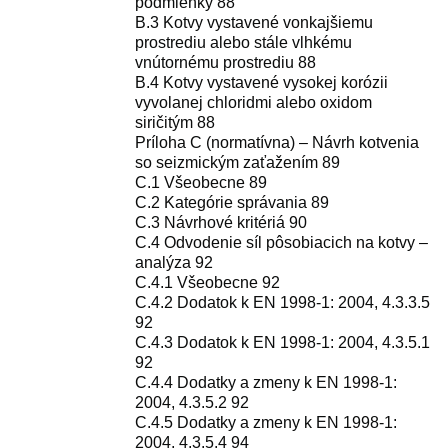
podmienky 88
B.3 Kotvy vystavené vonkajšiemu
prostrediu alebo stále vlhkému
vnútornému prostrediu 88
B.4 Kotvy vystavené vysokej korózii
vyvolanej chloridmi alebo oxidom
siričitým 88
Príloha C (normatívna) – Návrh kotvenia
so seizmickým zaťažením 89
C.1 Všeobecne 89
C.2 Kategórie správania 89
C.3 Návrhové kritériá 90
C.4 Odvodenie síl pôsobiacich na kotvy –
analýza 92
C.4.1 Všeobecne 92
C.4.2 Dodatok k EN 1998-1: 2004, 4.3.3.5
92
C.4.3 Dodatok k EN 1998-1: 2004, 4.3.5.1
92
C.4.4 Dodatky a zmeny k EN 1998-1:
2004, 4.3.5.2 92
C.4.5 Dodatky a zmeny k EN 1998-1:
2004, 4.3.5.4 94