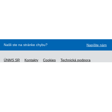
Našli ste na stránke chybu?
Napíšte nám
ÚNMS SR
Kontakty
Cookies
Technická podpora
Normy - API
Vyhláška č. 76/2019
Vyhlásenie o prístupnosti
Správca obsahu
Všeobecné obchodné podmienky a zásady spracúvania
osobných údajov
Nové normy
Licenčné a technické podmienky objednaných noriem
Vysvetlivky k údajom o normách
Všeobecné podmienky poskytovania prístupu k službe STN-
online