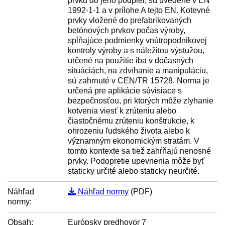
prvku do jeho podpier, sú uvedené v EN
1992-1-1 a v prílohe A tejto EN. Kotevné
prvky vložené do prefabrikovaných
betónových prvkov počas výroby,
spĺňajúce podmienky vnútropodnikovej
kontroly výroby a s náležitou výstužou,
určené na použitie iba v dočasných
situáciách, na zdvíhanie a manipuláciu,
sú zahrnuté v CEN/TR 15728. Norma je
určená pre aplikácie súvisiace s
bezpečnosťou, pri ktorých môže zlyhanie
kotvenia viesť k zrúteniu alebo
čiastočnému zrúteniu konštrukcie, k
ohrozeniu ľudského života alebo k
významným ekonomickým stratám. V
tomto kontexte sa tiež zahŕňajú nenosné
prvky. Podopretie upevnenia môže byť
staticky určité alebo staticky neurčité.
Náhľad
Náhľad normy
(PDF)
normy:
Obsah:
Európsky predhovor 7