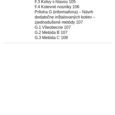
F.3 Kotvy s hlavou 105
F.4 Kotevné nosníky 106
Príloha G (informatívna) – Návrh
dodatočne inštalovaných kotiev –
zjednodušené metódy 107
G.1 Všeobecne 107
G.2 Metóda B 107
G.3 Metóda C 108