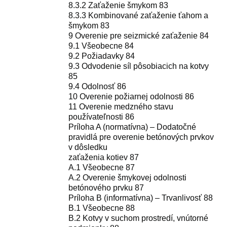
8.3.2 Zaťaženie šmykom 83
8.3.3 Kombinované zaťaženie ťahom a
šmykom 83
9 Overenie pre seizmické zaťaženie 84
9.1 Všeobecne 84
9.2 Požiadavky 84
9.3 Odvodenie síl pôsobiacich na kotvy
85
9.4 Odolnosť 86
10 Overenie požiarnej odolnosti 86
11 Overenie medzného stavu
používateľnosti 86
Príloha A (normatívna) – Dodatočné
pravidlá pre overenie betónových prvkov
v dôsledku
zaťaženia kotiev 87
A.1 Všeobecne 87
A.2 Overenie šmykovej odolnosti
betónového prvku 87
Príloha B (informatívna) – Trvanlivosť 88
B.1 Všeobecne 88
B.2 Kotvy v suchom prostredí, vnútorné