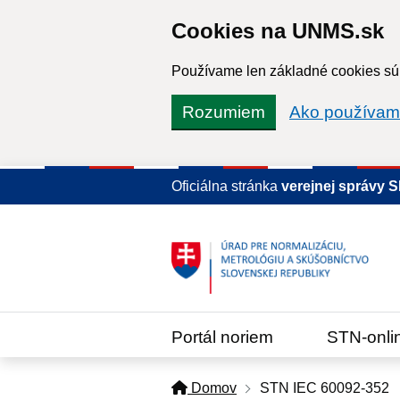
Cookies na UNMS.sk
Používame len základné cookies súb
Rozumiem
Ako používam
Oficiálna stránka
verejnej správy 
Portál noriem
STN-onli
Domov
STN IEC 60092-352