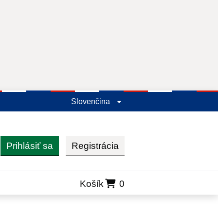
Slovenčina
Prihlásiť sa
Registrácia
ľadať
Košík
0