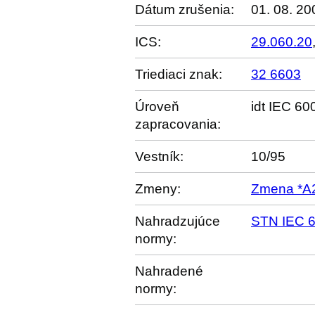
Dátum zrušenia:
01. 08. 20
ICS:
29.060.20
Triediaci znak:
32 6603
Úroveň
idt IEC 6
zapracovania:
Vestník:
10/95
Zmeny:
Zmena *A2
Nahradzujúce
STN IEC 6
normy:
Nahradené
normy: