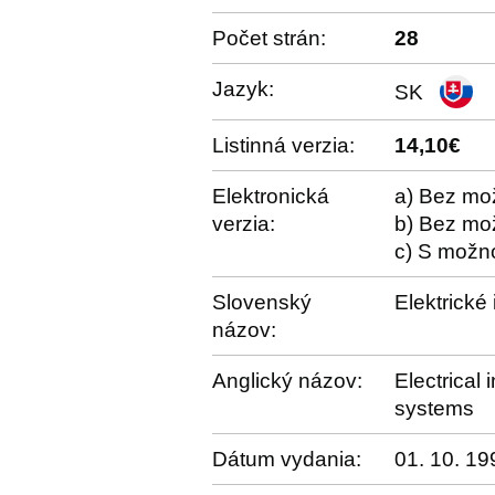
Počet strán:
28
Jazyk:
SK
Listinná verzia:
14,10€
Elektronická
a) Bez mož
verzia:
b) Bez mož
c) S možno
Slovenský
Elektrické
názov:
Anglický názov:
Electrical 
systems
Dátum vydania:
01. 10. 19