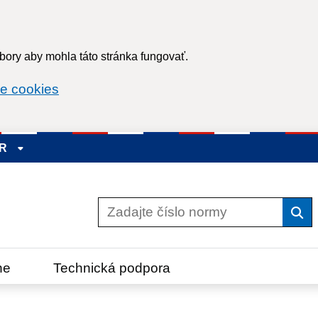
ory aby mohla táto stránka fungovať.
e cookies
SR
Vyh
ne
Technická podpora