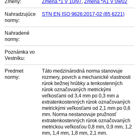
Zmeny:
Zmena *1 V 10/97
,
Zmena *A1 V 09/02
Nahradzujúce
STN EN ISO 9626:2017-02 (85 6221)
normy:
Nahradené
normy:
Poznámka vo
Vestníku:
Predmet
Táto medzinárodná norma stanovuje
normy:
rozmery, povrch a mechanické vlastnosti
rúrok bežnej hrúbky a tenkostenných
rúrok označovaných metrickými
veľkosťami od 3,4 mm po 0,3 mm a
extratenkostenných rúrok označovaných
metrickými veľkosťami od 2,1 mm po 0,6
mm. Norma nestanovuje pružnosť
extratenkostenných rúrok označovaných
metrickou veľkosťou 0,8 mm, 0,9 mm, 1,2
mm, 1,4 mm, 1,8 mm, 2,1 mm.