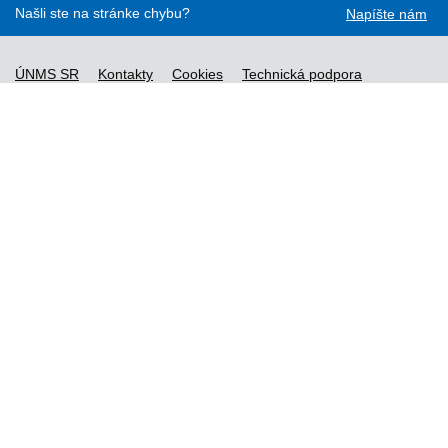
Našli ste na stránke chybu?
Napíšte nám
ÚNMS SR
Kontakty
Cookies
Technická podpora
Normy - API
Vyhláška č. 76/2019
Vyhlásenie o prístupnosti
Správca obsahu
Všeobecné obchodné podmienky a zásady spracúvania
osobných údajov
Nové normy
Licenčné a technické podmienky objednaných noriem
Vysvetlivky k údajom o normách
Všeobecné podmienky poskytovania prístupu k službe STN-
online
Vytvorené v súlade s
Jednotným dizajn manuálom elektronických
služieb.
Prevádzkovateľom služby je Ministerstvo investícií, regionálneho
rozvoja a informatizácie SR.