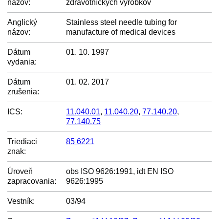
názov:
zdravotníckych výrobkov
Anglický
Stainless steel needle tubing for
názov:
manufacture of medical devices
Dátum
01. 10. 1997
vydania:
Dátum
01. 02. 2017
zrušenia:
ICS:
11.040.01
,
11.040.20
,
77.140.20
,
77.140.75
Triediaci
85 6221
znak:
Úroveň
obs ISO 9626:1991, idt EN ISO
zapracovania:
9626:1995
Vestník:
03/94