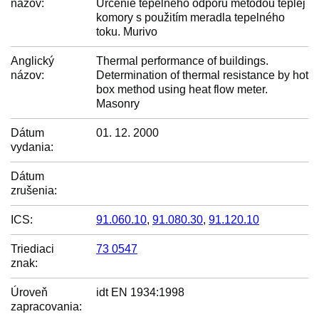
názov:
Určenie tepelného odporu metódou teplej
komory s použitím meradla tepelného
toku. Murivo
Anglický
Thermal performance of buildings.
názov:
Determination of thermal resistance by hot
box method using heat flow meter.
Masonry
Dátum
01. 12. 2000
vydania:
Dátum
zrušenia:
ICS:
91.060.10
,
91.080.30
,
91.120.10
Triediaci
73 0547
znak:
Úroveň
idt EN 1934:1998
zapracovania: