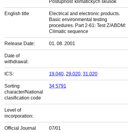
Postupnosť klimatických skúšok
English title
Electrical and electronic products.
Basic environmental testing
procedures. Part 2-61: Test Z/ABDM:
Climatic sequence
Release Date:
01. 08. 2001
Date of
withdrawal:
ICS:
19.040
,
29.020
,
31.020
Sorting
34 5791
character/National
clasification code
Level of
incorporation:
Official Journal
07/01