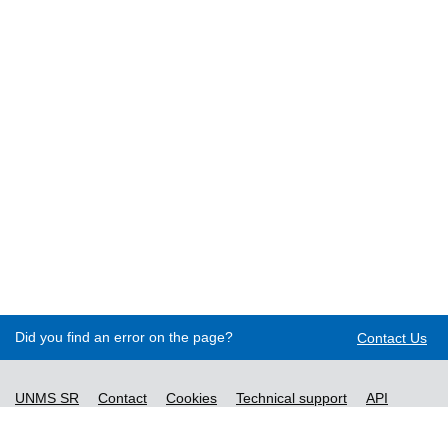
Did you find an error on the page?
Contact Us
UNMS SR
Contact
Cookies
Technical support
API
Decree no. 76/2019
Accessibility statement
Content management