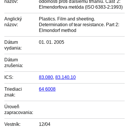
názov:
odolnosti proti ďalšiemu trhaniu. Časť 2:
Elmendorfova metóda (ISO 6383-2:1993)
Anglický
Plastics. Film and sheeting.
názov:
Determination of tear resistance. Part 2:
Elmondorf method
Dátum
01. 01. 2005
vydania:
Dátum
zrušenia:
ICS:
83.080
,
83.140.10
Triediaci
64 6008
znak:
Úroveň
zapracovania:
Vestník:
12/04